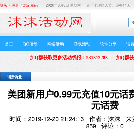
/
/
2026年8月8日 星期六
距『七夕情人节』还有11天
登录
注册
忘记密码
首页
QQ活动
网络活动
游戏活动
软件分享
话
加Q群获取更多活动线报
：
531312283
加Q群
话费流量
美团新用户0.99元充值10元话
元话费
时间：2019-12-20 21:24:16 作者：
859
评论：
0