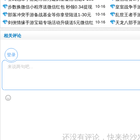
个微信红包奖励
励
10-16
步数换微信小程序送微信红包 秒领0.34提现
皇室战争手游
元微信红包
信红包奖励
10-16
部落冲突手游备战基金等你拿登陆送1-30元
乱世王者手游
秒到
元微信红包
10-16
剑侠情缘手游宝箱专场活动升级送5元微信红
天龙八部手游
微信红包奖励
信红包奖励
包奖励
信红包奖励
相关评论
登录
还没有评论，快来抢沙