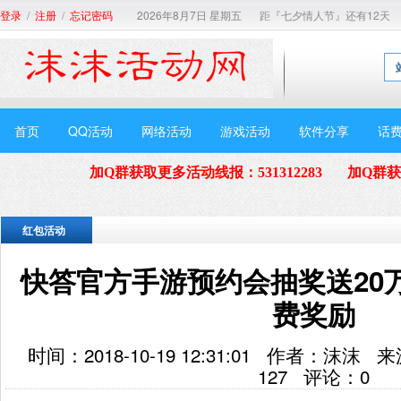
/
/
2026年8月7日 星期五
距『七夕情人节』还有12天
登录
注册
忘记密码
首页
QQ活动
网络活动
游戏活动
软件分享
话
加Q群获取更多活动线报
：
531312283
加Q群
红包活动
快答官方手游预约会抽奖送20
费奖励
时间：2018-10-19 12:31:01 作者：
127
评论：
0