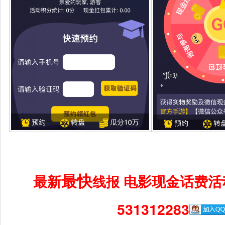
最快
最新
电影现金话费活
线报
531312283