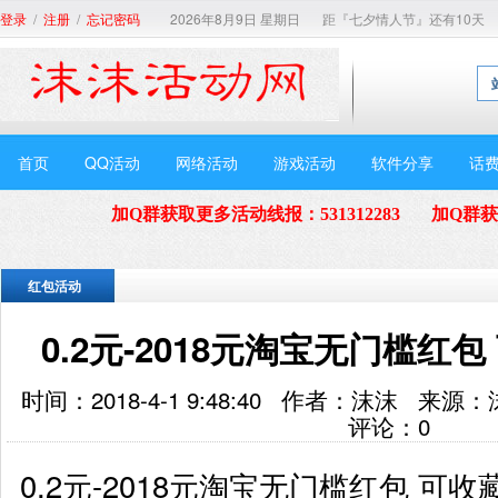
/
/
2026年8月9日 星期日
距『七夕情人节』还有10天
登录
注册
忘记密码
首页
QQ活动
网络活动
游戏活动
软件分享
话
加Q群获取更多活动线报
：
531312283
加Q群
红包活动
0.2元-2018元淘宝无门槛红
时间：2018-4-1 9:48:40 作者：沫沫 
评论：
0
0.2元-2018元淘宝无门槛红包 可