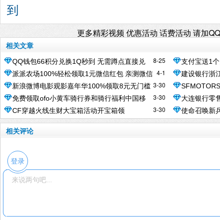
到
更多精彩视频 优惠活动 话费活动 请加Q
相关文章
8-25
QQ钱包66积分兑换1Q秒到 无需蹲点直接兑
支付宝送1个
4-1
派派农场100%轻松领取1元微信红包 亲测微信
建设银行浙
换即可
取1次
3-30
新浪微博电影观影嘉年华100%领取8元无门槛
SFMOTOR
红包秒到
奖励
3-30
免费领取ofo小黄车骑行券和骑行福利中国移
大连银行零
电影票代金券
秒到4.62微
3-30
CF穿越火线生财大宝箱活动开宝箱领
使命召唤新兵
动送福利
元微信红包
88800CF点奖励
视频会员等
相关评论
登录