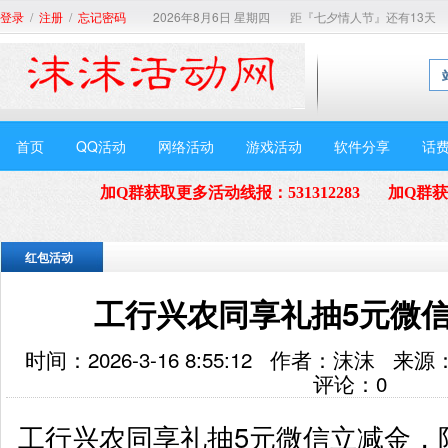
/
/
2026年8月6日 星期四
距『七夕情人节』还有13天
登录
注册
忘记密码
首页
QQ活动
网络活动
游戏活动
软件分享
话
加Q群获取更多活动线报
：
531312283
加Q群
红包活动
工行兴农同享礼抽5元微
时间：2026-3-16 8:55:12 作者：沫沫
评论：
0
工行兴农同享礼抽5元微信立减金，