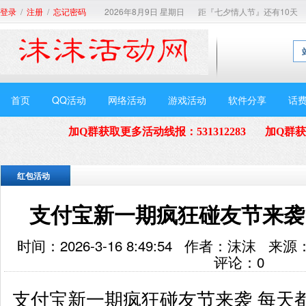
/
/
2026年8月9日 星期日
距『七夕情人节』还有10天
登录
注册
忘记密码
首页
QQ活动
网络活动
游戏活动
软件分享
话
加Q群获取更多活动线报
：
531312283
加Q群
红包活动
支付宝新一期疯狂碰友节来袭
时间：2026-3-16 8:49:54 作者：沫沫
评论：
0
支付宝新一期疯狂碰友节来袭 每天