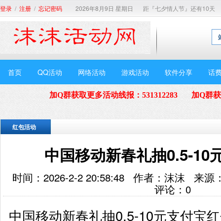
/
/
2026年8月9日 星期日
距『七夕情人节』还有10天
登录
注册
忘记密码
首页
QQ活动
网络活动
游戏活动
软件分享
话
加Q群获取更多活动线报
：
531312283
加Q群
红包活动
中国移动新春礼抽0.5-1
时间：2026-2-2 20:58:48 作者：沫沫
评论：
0
中国移动新春礼抽0.5-10元支付宝