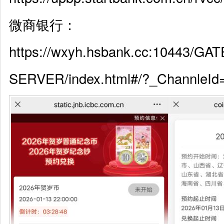
微商银行：
https://wxyh.hsbank.cc:10443/G
SERVER/index.html#/?_ChannleId