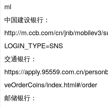
ml
中国建设银行：
http://m.ccb.com/cn/jnb/mobilev3/s
LOGIN_TYPE=SNS
交通银行：
https://apply.95559.com.cn/perso
veOrderCoins/index.html#/order
邮储银行：