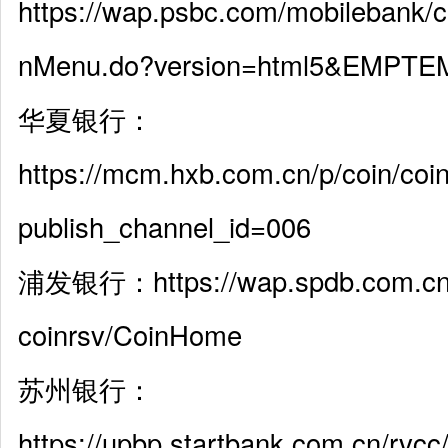
https://wap.psbc.com/mobilebank
nMenu.do?version=html5&EMPT
华夏银行：
https://mcm.hxb.com.cn/p/coin/c
publish_channel_id=006
浦发银行：https://wap.spdb.com.cn/
coinrsv/CoinHome
苏州银行：
https://upbp.startbank.com.cn/rvcc