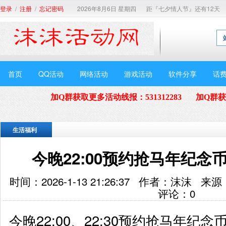
/
/
2026年8月6日 星期四
距『七夕情人节』还有12天
登录
注册
忘记密码
首页
QQ活动
网络活动
游戏活动
软件分享
话
加Q群获取更多活动线报
：
531312283
加Q群
生活福利
今晚22:00预约抢马年纪念
时间：2026-1-13 21:26:37 作者：沫沫
评论：
0
今晚22:00、22:30预约抢马年纪