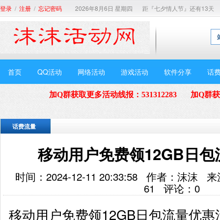
/
/
2026年8月6日 星期四
距『七夕情人节』还有13天
登录
注册
忘记密码
首页
QQ活动
网络活动
游戏活动
软件分享
话
加Q群获取更多活动线报
：
531312283
加Q群
话费流量
移动用户免费领12GB日
时间：2024-12-11 20:33:58 作者：
61
评论：
0
移动用户免费领12GB日包流量优惠