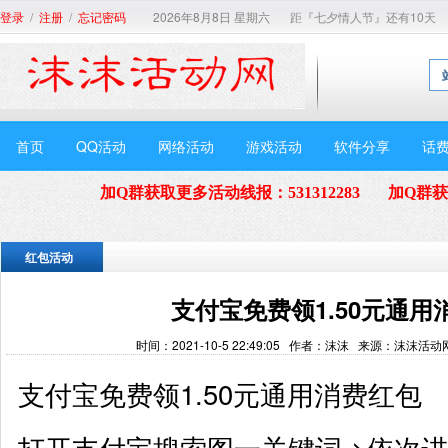
/
/
2026年8月8日 星期六
距『七夕情人节』还有10天
登录
注册
忘记密码
首页
QQ活动
网络活动
游戏活动
软件分享
话
加Q群获取更多活动线报
：
531312283
加Q群
红包活动
支付宝免费领1.50元通用
时间：2021-10-5 22:49:05 作者：沫沫 来源：沫沫活
支付宝免费领1.50元通用消费红包
打开支付宝搜索图一关键词->依次