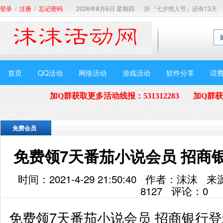
/
/
2026年8月6日 星期四
距『七夕情人节』还有13天
登录
注册
忘记密码
首页
QQ活动
网络活动
游戏活动
软件分享
话
加Q群获取更多活动线报
：
531312283
加Q群
免费会员
免费领7天番茄小说会员 招商
时间：2021-4-29 21:50:40 作者：沫
8127
评论：
0
免费领7天番茄小说会员 招商银行